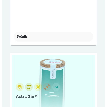
Details
+4
AstraGin®