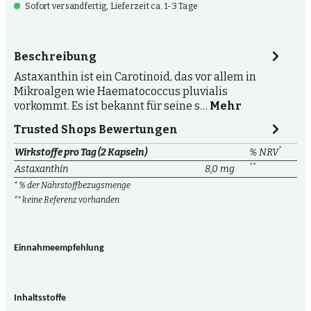
Sofort versandfertig, Lieferzeit ca. 1-3 Tage
Beschreibung
Astaxanthin ist ein Carotinoid, das vor allem in
Mikroalgen wie Haematococcus pluvialis
vorkommt. Es ist bekannt für seine s…
Mehr
Trusted Shops Bewertungen
*
Wirkstoffe pro Tag (2 Kapseln)
% NRV
**
Astaxanthin
8,0 mg
* % der Nährstoffbezugsmenge
** keine Referenz vorhanden
Einnahmeempfehlung
Inhaltsstoffe