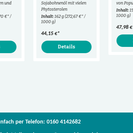
en und
Sojabohnenöl mit vielen
von Popu
Phytosterolen
Inhalt:
1
1000 g)
70 €* /
Inhalt:
162 g
(272,67 €* /
1000 g)
47,98 €
44,15 €*
s
Details
infach per Telefon: 0160 4142682