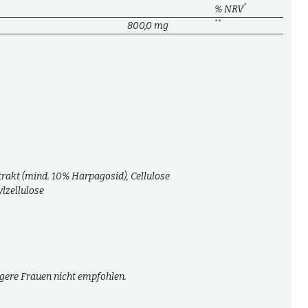
*
% NRV
**
800,0 mg
trakt (mind. 10% Harpagosid), Cellulose
lzellulose
ngere Frauen nicht empfohlen.