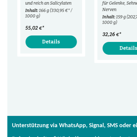
und reich an Salicylaten
für Gelenke, Sehn
Nerven
Inhalt:
166 g
(330,95 €* /
1000 g)
Inhalt:
159 g
(202,
1000 g)
55,02 €*
32,26 €*
Details
Detail
Unterstützung via WhatsApp, Signal, SMS oder e