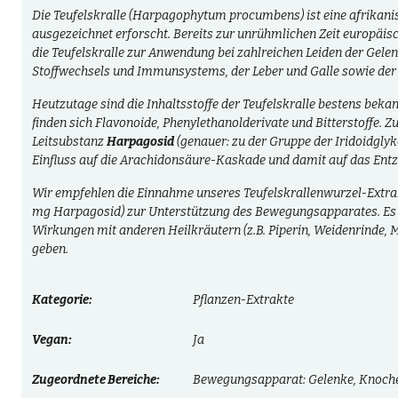
Die Teufelskralle (Harpagophytum procumbens) ist eine afrikanis
ausgezeichnet erforscht. Bereits zur unrühmlichen Zeit europäis
die Teufelskralle zur Anwendung bei zahlreichen Leiden der Gelen
Stoffwechsels und Immunsystems, der Leber und Galle sowie de
Heutzutage sind die Inhaltsstoffe der Teufelskralle bestens beka
finden sich Flavonoide, Phenylethanolderivate und Bitterstoffe. Zu
Leitsubstanz
Harpagosid
(genauer: zu der Gruppe der Iridoidgly
Einfluss auf die Arachidonsäure-Kaskade und damit auf das En
Wir empfehlen die Einnahme unseres Teufelskrallenwurzel-Extrak
mg Harpagosid) zur Unterstützung des Bewegungsapparates.
Es
Wirkungen mit anderen Heilkräutern (z.B. Piperin, Weidenrinde,
geben.
Kategorie:
Pflanzen-Extrakte
Vegan:
Ja
Zugeordnete Bereiche:
Bewegungsapparat: Gelenke, Knoche