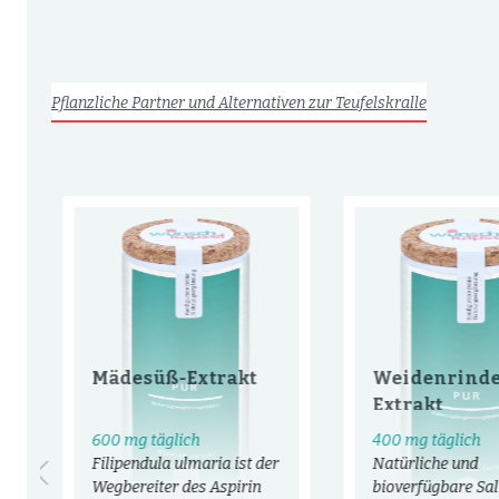
Pflanzliche Partner und Alternativen zur Teufelskralle
Mädesüß-Extrakt
Weidenrind
Extrakt
600 mg täglich
400 mg täglich
Filipendula ulmaria ist der
Natürliche und
Wegbereiter des Aspirin
bioverfügbare Sal