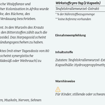
Wirkstoffe pro Tag (2 Kapseln)
che Vitalpflanze und
Teufelskrallenwurzel-Extrakt
cher Kolonisation in Afrika wurde
ke, des Rückens, des
* % der Nährstoffbezugsmenge
r Verdauung beschrieben.
** keine Referenz vorhanden
nnt. In den Wurzeln des Krauts
 den Bitterstoffen zählt auch die
Einnahmeempfehlung
koside). Das Harpagosid scheint
tzündungsgeschehen zu haben.
tes (mit einer Tagesdosis von 80
Inhaltsstoffe
 scheint synergistische
Zutaten: Teufelskrallenwurzel-Ex
 Mädesüß oder Weihrauch) zu
Kapselhülle: Hydroxypropylmethy
Warnhinweise
Für Kinder, stillende oder schwa
n, Muskeln, Nerven, Sehnen