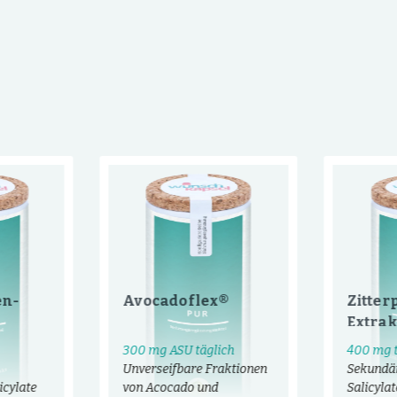
en-
Avocadoflex®
Zitter
Extrak
300 mg ASU täglich
400 mg t
Unverseifbare Fraktionen
Sekundär
icylate
von Acocado und
Salicylat