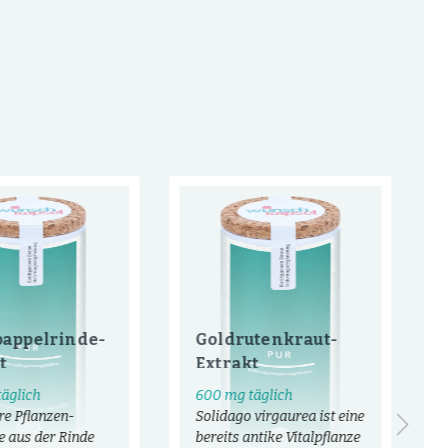
pappelrinde-
Goldrutenkraut-
t
Extrakt
äglich
600 mg täglich
e Pflanzen-
Solidago virgaurea ist eine
e aus der Rinde
bereits antike Vitalpflanze