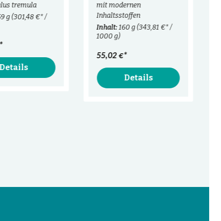
lus tremula
mit modernen
Inhaltsstoffen
59 g
(301,48 €* /
Inhalt:
160 g
(343,81 €* /
1000 g)
*
55,02 €*
Details
Details