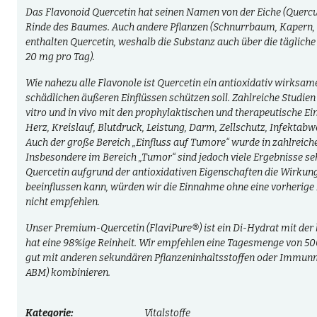
Das Flavonoid Quercetin hat seinen Namen von der Eiche (Quercus)
Rinde des Baumes. Auch andere Pflanzen (Schnurrbaum, Kapern, Li
enthalten Quercetin, weshalb die Substanz auch über die täglic
20 mg pro Tag).
Wie nahezu alle Flavonole ist Quercetin ein antioxidativ wirksame
schädlichen äußeren Einflüssen schützen soll. Zahlreiche Studien 
vitro und in vivo mit den prophylaktischen und therapeutische E
Herz, Kreislauf, Blutdruck, Leistung, Darm, Zellschutz, Infektab
Auch der große Bereich „Einfluss auf Tumore“ wurde in zahlreich
Insbesondere im Bereich „Tumor“ sind jedoch viele Ergebnisse seh
Quercetin aufgrund der antioxidativen Eigenschaften die Wirkung
beeinflussen kann, würden wir die Einnahme ohne eine vorherig
nicht empfehlen.
Unser Premium-Quercetin (FlaviPure®) ist ein Di-Hydrat mit der
hat eine 98%ige Reinheit. Wir empfehlen eine Tagesmenge von 500
gut mit anderen sekundären Pflanzeninhaltsstoffen oder Immunm
ABM) kombinieren.
Kategorie:
Vitalstoffe