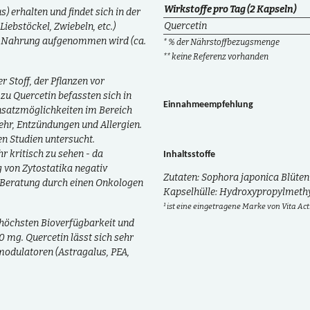
Wirkstoffe pro Tag (2 Kapseln)
 erhalten und findet sich in der
Quercetin
ebstöckel, Zwiebeln, etc.)
he Nahrung aufgenommen wird (ca.
* % der Nährstoffbezugsmenge
** keine Referenz vorhanden
r Stoff, der Pflanzen vor
zu Quercetin befassten sich in
Einnahmeempfehlung
insatzmöglichkeiten im Bereich
wehr, Entzündungen und Allergien.
en Studien untersucht.
r kritisch zu sehen - da
Inhaltsstoffe
 von Zytostatika negativ
Zutaten: Sophora japonica Blüten 
e Beratung durch einen Onkologen
Kapselhülle: Hydroxypropylmethy
¹ ist eine eingetragene Marke von Vita Act
 höchsten Bioverfügbarkeit und
 mg. Quercetin lässt sich sehr
odulatoren (Astragalus, PEA,