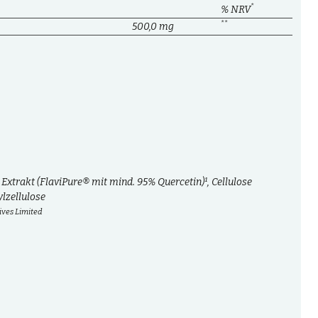
*
% NRV
**
500,0 mg
Extrakt (FlaviPure® mit mind. 95% Quercetin)¹, Cellulose
lzellulose
ives Limited