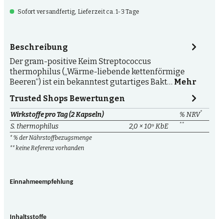
Sofort versandfertig, Lieferzeit ca. 1-3 Tage
Beschreibung
Der gram-positive Keim Streptococcus
thermophilus („Wärme-liebende kettenförmige
Beeren“) ist ein bekanntest gutartiges Bakt…
Mehr
Trusted Shops Bewertungen
*
Wirkstoffe pro Tag (2 Kapseln)
% NRV
**
S. thermophilus
2,0 × 10⁹ KbE
* % der Nährstoffbezugsmenge
** keine Referenz vorhanden
Einnahmeempfehlung
Inhaltsstoffe