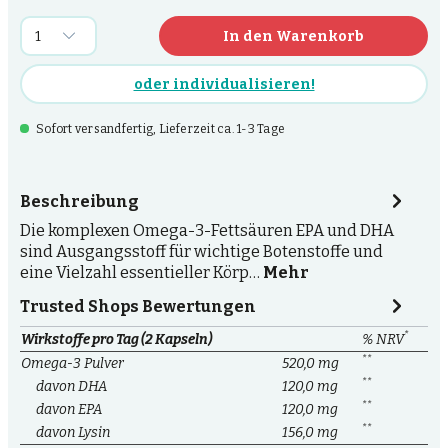
In den Warenkorb
oder individualisieren!
Sofort versandfertig, Lieferzeit ca. 1-3 Tage
Beschreibung
Die komplexen Omega-3-Fettsäuren EPA und DHA
sind Ausgangsstoff für wichtige Botenstoffe und
eine Vielzahl essentieller Körp…
Mehr
Trusted Shops Bewertungen
*
Wirkstoffe pro Tag (2 Kapseln)
% NRV
**
Omega-3 Pulver
520,0 mg
**
davon DHA
120,0 mg
**
davon EPA
120,0 mg
**
davon Lysin
156,0 mg