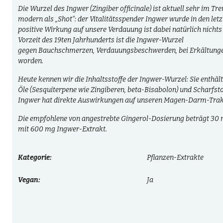
Die
Wurzel
des
Ingwer
(
Zingiber officinale
) ist aktuell sehr
im Tre
modern als „
Shot
“: der
Vitalitätsspender
Ingwer wurde in den let
positive Wirkung auf unsere
Verdauung
ist dabei natürlich nichts
Vorzeit des 19ten Jahrhunderts ist die Ingwer-Wurzel
gegen
Bauchschmerzen
,
Verdauungsbeschwerden
,
bei Erkältung
worden.
Heute kennen wir die
Inhaltsstoffe
der Ingwer-Wurzel: Sie enthält
Öle
(
Sesquiterpene
wie
Zingiberen
,
beta-Bisabolon
) und
Scharfsto
Ingwer hat direkte Auswirkungen auf unseren
Magen-Darm-Trak
Die empfohlene von angestrebte
Gingerol-Dosierung
beträgt
30 
mit
600 mg Ingwer-Extrakt
.
Kategorie:
Pflanzen-Extrakte
Vegan:
Ja