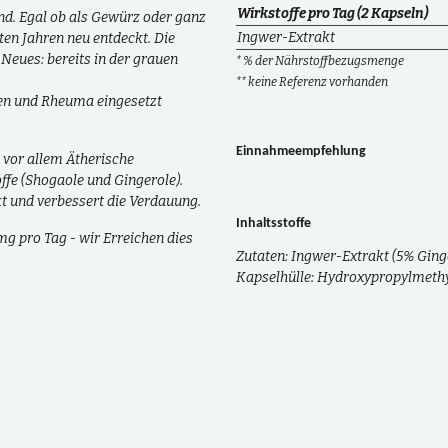
Wirkstoffe pro Tag (2 Kapseln)
nd
. Egal ob als
Gewürz
oder ganz
Ingwer-Extrakt
zten Jahren
neu entdeckt
. Die
 Neues: bereits in der grauen
* % der Nährstoffbezugsmenge
** keine Referenz vorhanden
en
und
Rheuma
eingesetzt
Einnahmeempfehlung
 vor allem
Ätherische
ffe
(
Shogaole
und
Gingerole
).
t
und verbessert die
Verdauung
.
Inhaltsstoffe
mg pro Tag
- wir Erreichen dies
Zutaten: Ingwer-Extrakt (5% Ginge
Kapselhülle: Hydroxypropylmethy