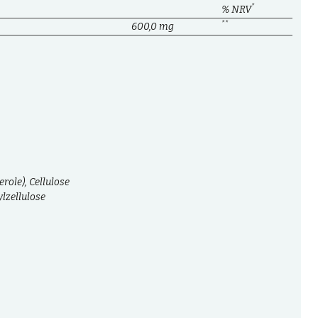
*
% NRV
**
600,0 mg
role), Cellulose
lzellulose