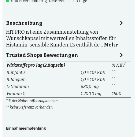
Sofort versandfertig, Lieferzeit ca. 1-3 Tage
Beschreibung
HIT PRO ist eine Zusammenstellung von
Wunschkapsel mit wertvollen Inhaltsstoffen für
Histamin-sensible Kunden. Es enthält de…
Mehr
Trusted Shops Bewertungen
*
Wirkstoffe pro Tag (2 Kapseln)
% NRV
**
B. infantis
1,0 × 10⁹ KbE
**
B. longum
1,0 × 10⁹ KbE
**
L-Glutamin
680,0 mg
Vitamin C
1.200,0 mg
1500
* % der Nährstoffbezugsmenge
** keine Referenz vorhanden
Einnahmeempfehlung