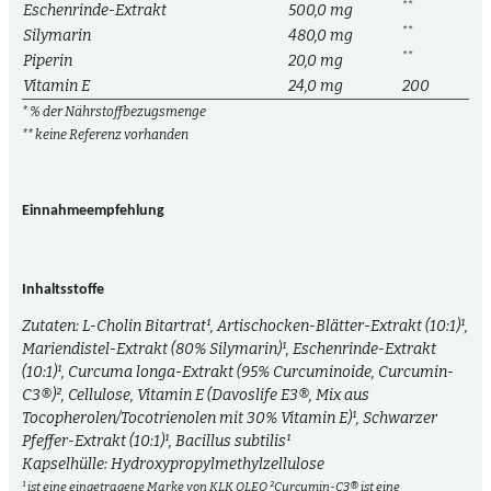
**
Eschenrinde-Extrakt
500,0 mg
**
Silymarin
480,0 mg
**
Piperin
20,0 mg
Vitamin E
24,0 mg
200
* % der Nährstoffbezugsmenge
** keine Referenz vorhanden
Einnahmeempfehlung
Inhaltsstoffe
Zutaten: L-Cholin Bitartrat¹, Artischocken-Blätter-Extrakt (10:1)¹,
Mariendistel-Extrakt (80% Silymarin)¹, Eschenrinde-Extrakt
(10:1)¹, Curcuma longa-Extrakt (95% Curcuminoide, Curcumin-
C3®)², Cellulose, Vitamin E (Davoslife E3®, Mix aus
Tocopherolen/Tocotrienolen mit 30% Vitamin E)¹, Schwarzer
Pfeffer-Extrakt (10:1)¹, Bacillus subtilis¹
Kapselhülle: Hydroxypropylmethylzellulose
¹ ist eine eingetragene Marke von KLK OLEO ²Curcumin-C3® ist eine