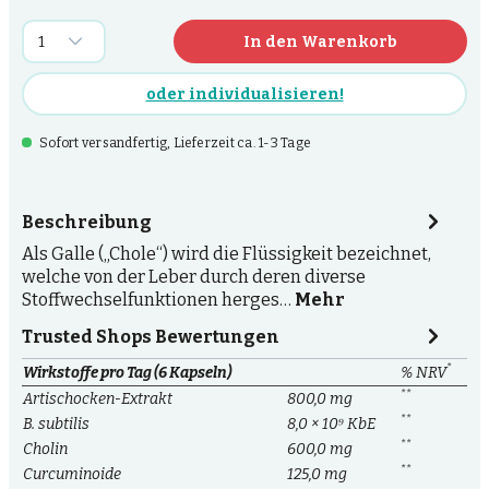
In den Warenkorb
oder individualisieren!
Sofort versandfertig, Lieferzeit ca. 1-3 Tage
Beschreibung
Als Galle („Chole“) wird die Flüssigkeit bezeichnet,
welche von der Leber durch deren diverse
Stoffwechselfunktionen herges…
Mehr
Trusted Shops Bewertungen
*
Wirkstoffe pro Tag (6 Kapseln)
% NRV
**
Artischocken-Extrakt
800,0 mg
**
B. subtilis
8,0 × 10⁹ KbE
**
Cholin
600,0 mg
**
Curcuminoide
125,0 mg