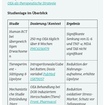
OEA als therapeutische Strategie
Studienlage im Überblick
Studie
Dosierung / Kontext
Ergebnis
Human RCT
Signifikante
bei
250 mg OEA täglich
Senkung von IL-6
übergewich
über 8 Wochen
und TNF-α; MDA
tigen
PMC6156479
und TAS nicht
Erwachsene
signifikant
n
Tierexperim
Intraperitoneale/Gabe
Reduktion der
ent –
bei Ratten; Dosis
Nahrungs­
Sättigung &
variabel
PubMed
aufnahme, erhöhte
Lipolyse
15879057
Lipolyse
OEA Behandlung bei
Mechanistis
Reduktion
DOX-induziertem
che Studie
oxidativer Stress-
Herzschaden (Tiere)
Entzündung
Marker, Schutz vor
Front. Pharmacol
/Herz
Zellapoptose