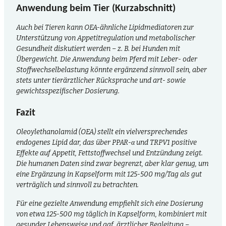
Anwendung beim Tier (Kurzabschnitt)
Auch bei Tieren kann OEA-ähnliche Lipidmediatoren zur
Unterstützung von Appetitregulation und metabolischer
Gesundheit diskutiert werden – z. B. bei Hunden mit
Übergewicht. Die Anwendung beim Pferd mit Leber- oder
Stoffwechselbelastung könnte ergänzend sinnvoll sein, aber
stets unter tierärztlicher Rücksprache und art- sowie
gewichtsspezifischer Dosierung.
Fazit
Oleoylethanolamid (OEA) stellt ein vielversprechendes
endogenes Lipid dar, das über PPAR-α und TRPV1 positive
Effekte auf Appetit, Fettstoffwechsel und Entzündung zeigt.
Die humanen Daten sind zwar begrenzt, aber klar genug, um
eine Ergänzung in Kapsel­form mit 125-500 mg/Tag als gut
verträglich und sinnvoll zu betrachten.
Für eine gezielte Anwendung empfiehlt sich eine Dosierung
von etwa 125-500 mg täglich in Kapselform, kombiniert mit
gesunder Lebensweise und ggf. ärztlicher Begleitung –