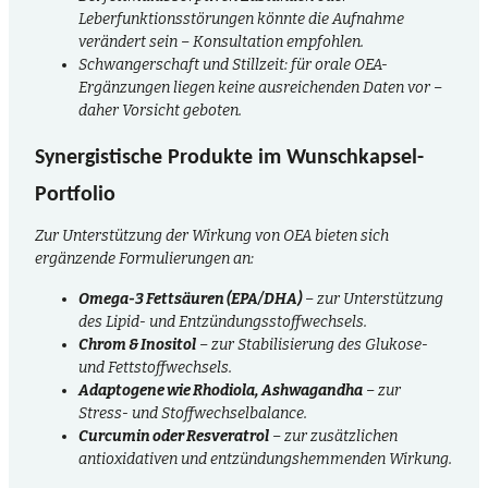
Leberfunktions­störungen könnte die Aufnahme
verändert sein – Konsultation empfohlen.
Schwangerschaft und Stillzeit: für orale OEA-
Ergänzungen liegen keine ausreichenden Daten vor –
daher Vorsicht geboten.
Synergistische Produkte im Wunschkapsel-
Portfolio
Zur Unterstützung der Wirkung von OEA bieten sich
ergänzende Formulierungen an:
Omega-3 Fettsäuren (EPA/DHA)
– zur Unterstützung
des Lipid- und Entzündungs­stoffwechsels.
Chrom & Inositol
– zur Stabilisierung des Glukose-
und Fettstoffwechsels.
Adaptogene wie Rhodiola, Ashwagandha
– zur
Stress- und Stoffwechsel­balance.
Curcumin oder Resveratrol
– zur zusätzlichen
antioxidativen und entzündungs­hemmenden Wirkung.