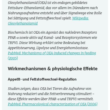
Oleoylethanolamid (OEA)
ist ein endogen gebildetes
Fettsäure-Ethanolamid, das vor allem im Dünndarm nach
Nahrungsaufnahme entsteht und über Signalwege eine Rolle
bei Sättigung und Fettstoffwechsel spielt.
Wikipedia:
Oleoylethanolamid
Biochemisch ist OEA ein Agonist des nukleären Rezeptors
PPAR‑α sowie aktiv auf Kanal- und Rezeptorsystemen wie
TRPV1. Diese Wirkung erklärt seine Bedeutung bei
Appetitsteuerung, Lipolyse und Energie­homöostase.
PubMed: Mechanisms of OEA-induced changes in feeding
(2005)
Wirkmechanismen & physiologische Effekte
Appetit- und Fettstoffwechsel-Regulation
Studien zeigen, dass OEA bei Tieren die Aufnahme von
Nahrung reduziert und die Fettverbrennung stimuliert –
diese Effekte werden über PPAR-α und TRPV1 vermittelt.
PubMed: Pharmacological characterization of OEA (2006)