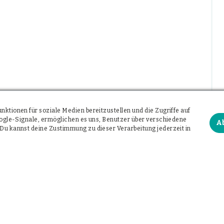
ktionen für soziale Medien bereitzustellen und die Zugriffe auf
Google-Signale, ermöglichen es uns, Benutzer über verschiedene
A
Du kannst deine Zustimmung zu dieser Verarbeitung jederzeit in
infach per Telefon: 0160 4142682
frei. Mail an
dr.meyer@wunschkapsel.de