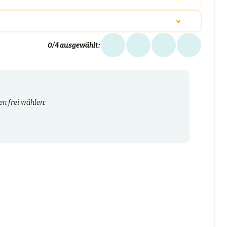
0
/4 ausgewählt:
n frei wählen: