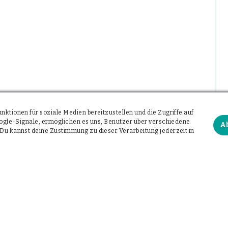
ktionen für soziale Medien bereitzustellen und die Zugriffe auf
Google-Signale, ermöglichen es uns, Benutzer über verschiedene
A
Du kannst deine Zustimmung zu dieser Verarbeitung jederzeit in
infach per Telefon: 0160 4142682
frei. Mail an
dr.meyer@wunschkapsel.de