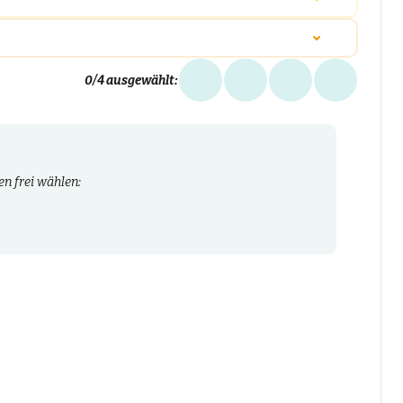
0
/4 ausgewählt:
n frei wählen: