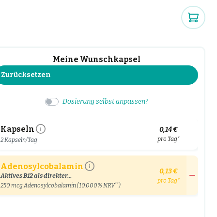
Meine Wunschkapsel
Zurücksetzen
Dosierung selbst anpassen?
Kapseln
0,14 €
pro Tag*
2 Kapseln/Tag
Adenosylcobalamin
0,13 €
Aktives B12 als direkter...
pro Tag*
**
250
mcg Adenosylcobalamin (10.000% NRV
)