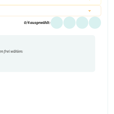
0
/4 ausgewählt:
n frei wählen: