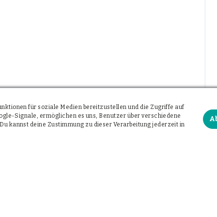
ktionen für soziale Medien bereitzustellen und die Zugriffe auf
Google-Signale, ermöglichen es uns, Benutzer über verschiedene
A
Du kannst deine Zustimmung zu dieser Verarbeitung jederzeit in
infach per Telefon: 0160 4142682
frei. Mail an
dr.meyer@wunschkapsel.de