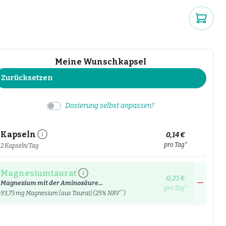
Meine Wunschkapsel
Zurücksetzen
Dosierung selbst anpassen?
Kapseln
0,14 €
pro Tag*
2 Kapseln/Tag
Magnesiumtaurat
0,21 €
Magnesium mit der Aminosäure...
pro Tag*
**
93,75
mg Magnesium (aus Taurat) (25% NRV
)