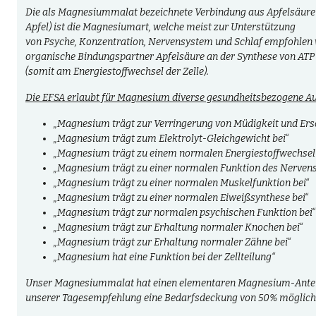
Die als
Magnesiummalat
bezeichnete Verbindung aus
Apfelsäure
Apfel) ist die Magnesiumart, welche meist zur Unterstützung
von
Psyche
,
Konzentration
,
Nervensystem
und
Schlaf
empfohlen wi
organische Bindungspartner Apfelsäure an der Synthese von
ATP
(somit am
Energiestoffwechsel
der Zelle).
Die EFSA erlaubt für Magnesium diverse gesundheitsbezogene A
„Magnesium trägt zur Verringerung von Müdigkeit und Ers
„Magnesium trägt zum Elektrolyt-Gleichgewicht bei“
„Magnesium trägt zu einem normalen Energiestoffwechsel 
„Magnesium trägt zu einer normalen Funktion des Nervens
„Magnesium trägt zu einer normalen Muskelfunktion bei“
„Magnesium trägt zu einer normalen Eiweißsynthese bei“
„Magnesium trägt zur normalen psychischen Funktion bei“
„Magnesium trägt zur Erhaltung normaler Knochen bei“
„Magnesium trägt zur Erhaltung normaler Zähne bei“
„Magnesium hat eine Funktion bei der Zellteilung“
Unser Magnesiummalat hat einen
elementaren Magnesium-Antei
unserer
Tagesempfehlung
eine
Bedarfsdeckung
von
50%
möglich