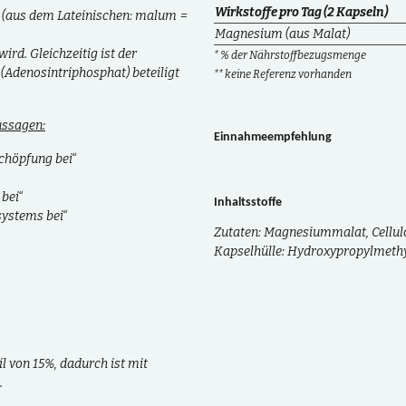
Wirkstoffe pro Tag (2 Kapseln)
(aus dem Lateinischen: malum =
Magnesium (aus Malat)
rd. Gleichzeitig ist der
* % der Nährstoffbezugsmenge
(Adenosintriphosphat) beteiligt
** keine Referenz vorhanden
ussagen:
Einnahmeempfehlung
chöpfung bei“
bei“
Inhaltsstoffe
ystems bei“
Zutaten: Magnesiummalat, Cellul
Kapselhülle: Hydroxypropylmethy
l von 15%
, dadurch ist mit
.