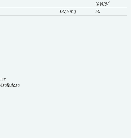
*
% NRV
187,5 mg
50
ose
lzellulose