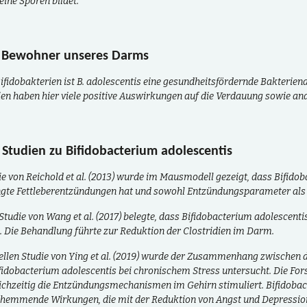
eine Sporen bildet.
 Bewohner unseres Darms
ifidobakterien ist B. adolescentis eine gesundheitsfördernde Bakterien
ien haben hier viele positive Auswirkungen auf die Verdauung sowie 
Studien zu Bifidobacterium adolescentis
die von Reichold et al. (2013) wurde im Mausmodell gezeigt, dass Bifido
gte Fettleberentzündungen hat und sowohl Entzündungsparameter als a
 Studie von Wang et al. (2017) belegte, dass Bifidobacterium adolescent
 Die Behandlung führte zur Reduktion der Clostridien im Darm.
uellen Studie von Ying et al. (2019) wurde der Zusammenhang zwisch
ifidobacterium adolescentis bei chronischem Stress untersucht.
Die For
eichzeitig die Entzündungsmechanismen im Gehirn stimuliert. Bifidobact
emmende Wirkungen, die mit der Reduktion von Angst und Depressione