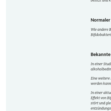
besitzt und k
Normaler
Wie andere B
Bifidobakter
Bekannte 
In einer Stu
alkoholbedin
Eine weitere
werden kann.
In einer akt
Effekt von B
stört und gl
entzündungsh