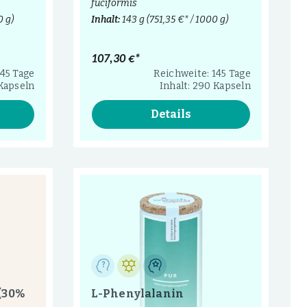
fuciformis
0 g)
Inhalt:
143 g
(751,35 €* / 1000 g)
107,30 €*
145 Tage
Reichweite: 145 Tage
 Kapseln
Inhalt: 290 Kapseln
Details
 (30%
L-Phenylalanin