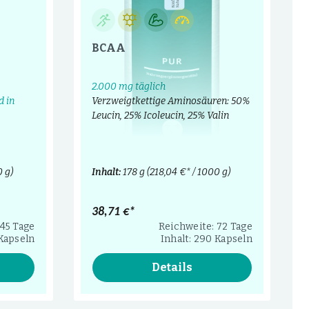
BCAA
2.000 mg täglich
d in
Verzweigtkettige Aminosäuren: 50%
Leucin, 25% Icoleucin, 25% Valin
0 g)
Inhalt:
178 g
(218,04 €* / 1000 g)
38,71 €*
145 Tage
Reichweite: 72 Tage
 Kapseln
Inhalt: 290 Kapseln
Details