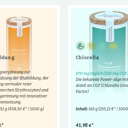
ildung
Chlorella
gsergänzung zur
870 mg täglich (100 mg CGF
ützung der Blutbildung, der
Die bekannte Power-Alge mi
ng normaler roter
Anteil an CGF (Chlorella Gro
perchen (Erythrozyten) und
Factor)
tgerinnung mit innovativer
ensetzung.
211 g
(438,30 €* / 1000 g)
Inhalt:
165 g
(255,12 €* / 1000
€*
41,98 €*