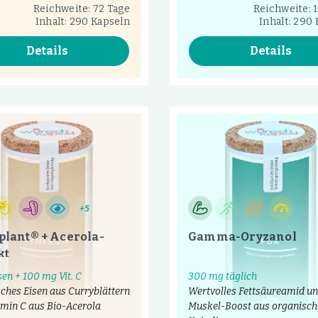
Reichweite: 72 Tage
Reichweite: 
Inhalt: 290 Kapseln
Inhalt: 290
Details
Details
+5
plant® + Acerola-
Gamma-Oryzanol
kt
sen + 100 mg Vit. C
300 mg täglich
ches Eisen aus Curryblättern
Wertvolles Fettsäureamid u
amin C aus Bio-Acerola
Muskel-Boost aus organisch