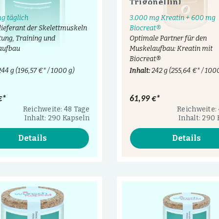
Trigonellin)
g täglich
3.000 mg Kreatin + 600 mg
lieferant der Skelettmuskeln
Biocreat®
tung, Training und
Optimale Partner für den
aufbau
Muskelaufbau: Kreatin mit
Biocreat®
244 g
(196,57 €* / 1000 g)
Inhalt:
242 g
(255,64 €* / 100
€*
61,99 €*
Reichweite: 48 Tage
Reichweite:
Inhalt: 290 Kapseln
Inhalt: 290
Details
Details