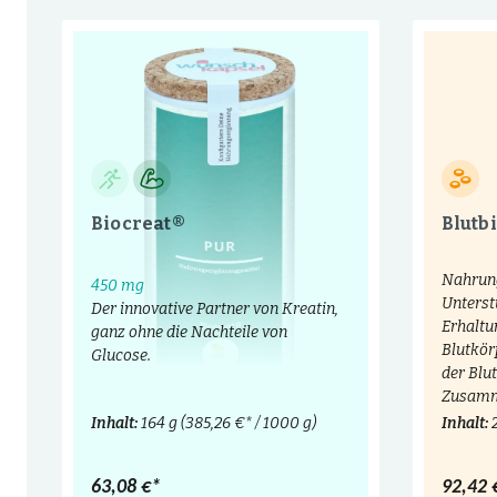
Biocreat®
Blutb
Nahrun
450 mg
Unterst
Der innovative Partner von Kreatin,
Erhaltu
ganz ohne die Nachteile von
Blutkör
Glucose.
der Blu
Zusamm
Inhalt:
164 g
(385,26 €* / 1000 g)
Inhalt:
63,08 €*
92,42 