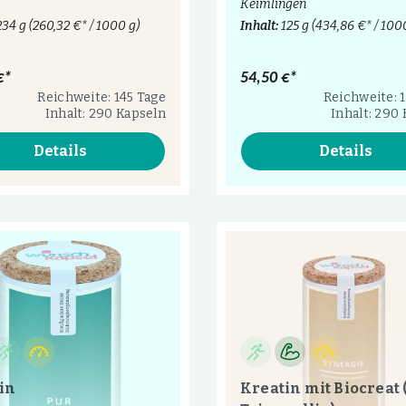
Keimlingen
234 g
(260,32 €* / 1000 g)
Inhalt:
125 g
(434,86 €* / 100
€*
54,50 €*
Reichweite: 145 Tage
Reichweite: 
Inhalt: 290 Kapseln
Inhalt: 290
Details
Details
in
Kreatin mit Biocreat