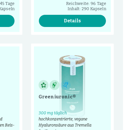
145 Tage
Reichweite: 96 Tage
 Kapseln
Inhalt: 290 Kapseln
Details
Greeniuronic®
300 mg täglich
nd
hochkonzentrierte, vegane
en Reis-
Hyaluronsäure aus Tremella