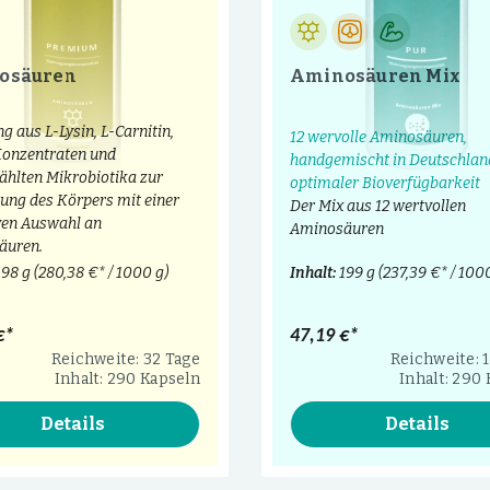
osäuren
Aminosäuren Mix
g aus L-Lysin, L-Carnitin,
12 wervolle Aminosäuren,
onzentraten und
handgemischt in Deutschlan
hlten Mikrobiotika zur
optimaler Bioverfügbarkeit
ung des Körpers mit einer
Der Mix aus 12 wertvollen
ven Auswahl an
Aminosäuren
äuren.
198 g
(280,38 €* / 1000 g)
Inhalt:
199 g
(237,39 €* / 100
€*
47,19 €*
Reichweite: 32 Tage
Reichweite: 
Inhalt: 290 Kapseln
Inhalt: 290
Details
Details