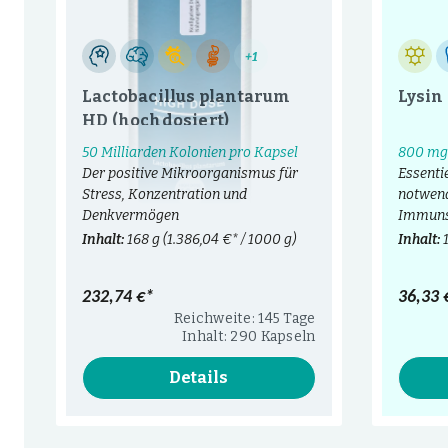
+1
Lactobacillus plantarum
Lysin
HD (hochdosiert)
50 Milliarden Kolonien pro Kapsel
800 mg 
Der positive Mikroorganismus für
Essenti
Stress, Konzentration und
notwend
Denkvermögen
Immuns
Inhalt:
168 g
(1.386,04 €* / 1000 g)
Inhalt:
232,74 €*
36,33 
Reichweite: 145 Tage
Inhalt: 290 Kapseln
Details