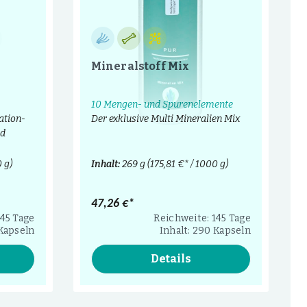
Mineralstoff Mix
10 Mengen- und Spurenelemente
ation-
Der exklusive Multi Mineralien Mix
nd
 g)
Inhalt:
269 g
(175,81 €* / 1000 g)
47,26 €*
145 Tage
Reichweite: 145 Tage
 Kapseln
Inhalt: 290 Kapseln
Details