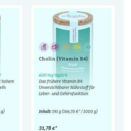
+3
Cholin (Vitamin B4)
)
600 mg täglich
t hohem
Das frühere Vitamin B4:
wth
Unverzichtbarer Nährstoff für
Leber- und Gehirnfunktion
 g)
Inhalt:
191 g
(166,35 €* / 1000 g)
31,78 €*