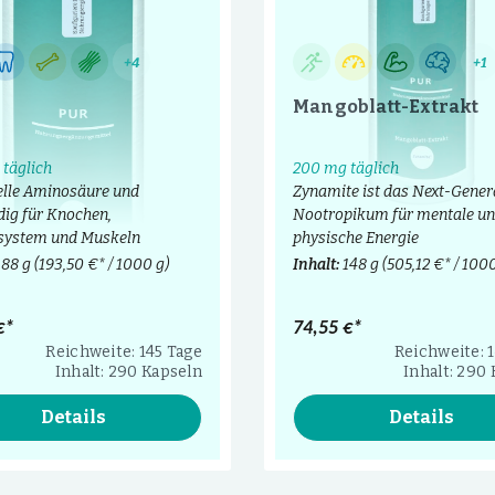
+4
+1
Mangoblatt-Extrakt
täglich
200 mg täglich
elle Aminosäure und
Zynamite ist das Next-Gener
ig für Knochen,
Nootropikum für mentale u
ystem und Muskeln
physische Energie
188 g
(193,50 €* / 1000 g)
Inhalt:
148 g
(505,12 €* / 1000
€*
74,55 €*
Reichweite: 145 Tage
Reichweite: 
Inhalt: 290 Kapseln
Inhalt: 290
Details
Details