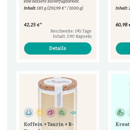
eine bessere Bioverfügbarkeit.
Inhalt:
183 g
(230,99 €* / 1000 g)
Inhalt:
42,25 €*
60,98 
Reichweite: 145 Tage
Inhalt: 290 Kapseln
Details
+25
Koffein + Taurin + B-
Kreat