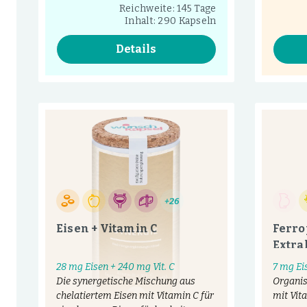
Reichweite: 145 Tage
Inhalt: 290 Kapseln
Details
+26
Eisen + Vitamin C
Ferro
Extra
28 mg Eisen + 240 mg Vit. C
7 mg Ei
Die synergetische Mischung aus
Organis
chelatiertem Eisen mit Vitamin C für
mit Vit