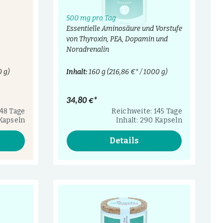
500 mg pro Tag
Essentielle Aminosäure und Vorstufe
von Thyroxin, PEA, Dopamin und
Noradrenalin
0 g)
Inhalt:
160 g
(216,86 €* / 1000 g)
34,80 €*
 48 Tage
Reichweite: 145 Tage
 Kapseln
Inhalt: 290 Kapseln
Details