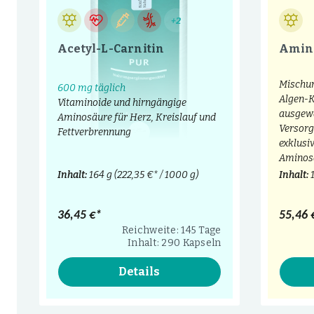
+2
Acetyl-L-Carnitin
Amin
Mischun
600 mg täglich
Algen-K
Vitaminoide und hirngängige
ausgewä
Aminosäure für Herz, Kreislauf und
Versorg
Fettverbrennung
exklusi
Aminos
Inhalt:
164 g
(222,35 €* / 1000 g)
Inhalt:
36,45 €*
55,46 
Reichweite: 145 Tage
Inhalt: 290 Kapseln
Details