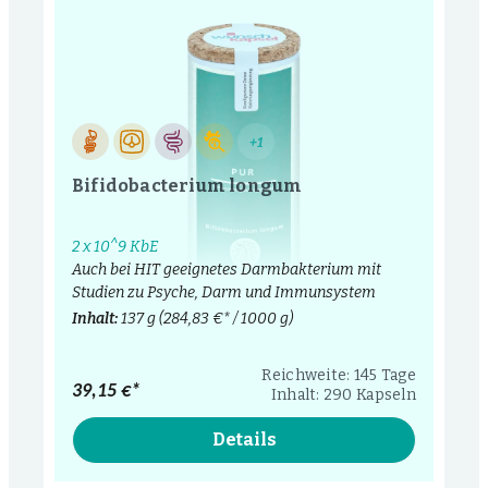
+1
Bifidobacterium longum
2 x 10^9 KbE
Auch bei HIT geeignetes Darmbakterium mit
Studien zu Psyche, Darm und Immunsystem
Inhalt:
137 g
(284,83 €* / 1000 g)
Reichweite: 145 Tage
39,15 €*
Inhalt: 290 Kapseln
Details