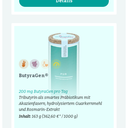
Details
ButyraGen®
200 mg ButyraGen pro Tag
Tributyrin als smartes Präbiotikum mit
Akazienfasern, hydrolysiertem Guarkernmehl
und Rosmarin-Extrakt
Inhalt:
163 g
(362,60 €* / 1000 g)