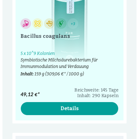
+3
Bacillus coagulans
5 x 10^9 Kolonien
Symbiotische Milchsäurebakterium für
Immunmodulation und Verdauung
Inhalt:
159 g
(309,06 €* / 1000 g)
Reichweite: 145 Tage
49,12 €*
Inhalt: 290 Kapseln
Details