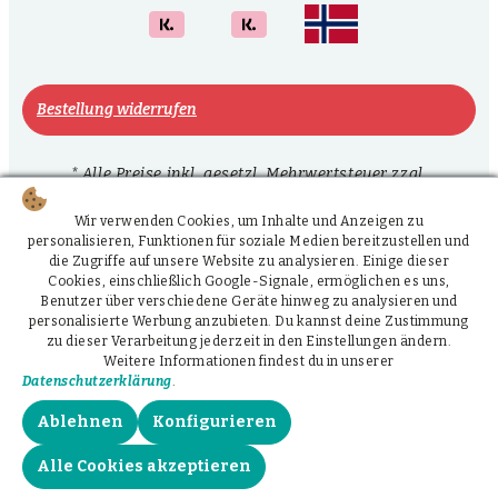
Bestellung widerrufen
* Alle Preise inkl. gesetzl. Mehrwertsteuer zzgl.
Versandkosten
und ggf. Nachnahmegebühren, wenn
nicht anders angegeben.
Wir verwenden Cookies, um Inhalte und Anzeigen zu
personalisieren, Funktionen für soziale Medien bereitzustellen und
** Prozentwert der EU-weit geltenden Referenzmenge
die Zugriffe auf unsere Website zu analysieren. Einige dieser
Cookies, einschließlich Google-Signale, ermöglichen es uns,
(Nutrition Reference Values) für Vitamine und
Benutzer über verschiedene Geräte hinweg zu analysieren und
Mineralstoffe in Lebensmitteln pro Tag
personalisierte Werbung anzubieten. Du kannst deine Zustimmung
zu dieser Verarbeitung jederzeit in den Einstellungen ändern.
made by
Weitere Informationen findest du in unserer
Datenschutzerklärung
.
Ablehnen
Konfigurieren
Alle Cookies akzeptieren