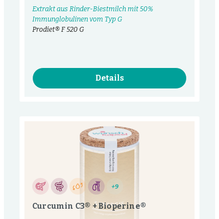
Extrakt aus Rinder-Biestmilch mit 50%
Immunglobulinen vom Typ G
Prodiet® F 520 G
Details
+9
Curcumin C3® + Bioperine®