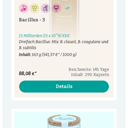
+7
Bacillus - 3
15 Milliarden (15 x 10^9) KbE
Dreifach Bacillus-Mix: B. clausii, B. coagulans und
B. subtilis
Inhalt:
163 g
(541,37 €* / 1000 g)
Reichweite: 145 Tage
88,08 €*
Inhalt: 290 Kapseln
Details